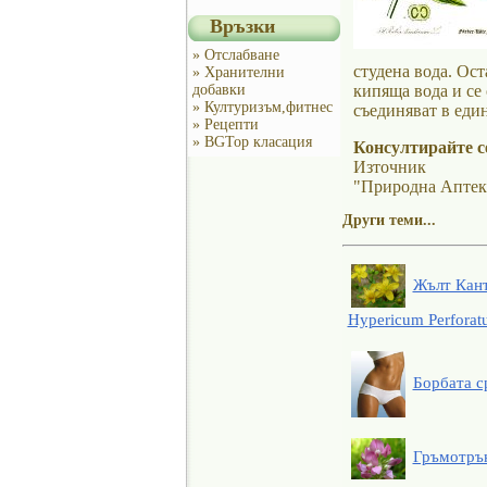
Връзки
» Отслабване
студена вода. Ост
» Хранителни
добавки
кипяща вода и се 
» Културизъм,фитнес
съединяват в един
» Рецепти
» BGTop класация
Консултирайте се
Източник
"Природна Аптек
Други теми...
Жълт Кант
Hypericum Perfora
Борбата с
Гръмотрън