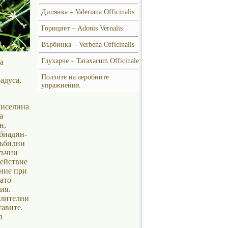
Дилянка – Valeriana Officinalis
Горицвет – Adonis Vernalis
Върбинка – Verbena Officinalis
Глухарче – Taraxacum Officinale
а
Ползите на аеробните
адуса.
упражнения.
киселина
а
н,
биадин-
дъбилни
тъчни
действие
ение при
ато
ия.
алителни
тавите.
а