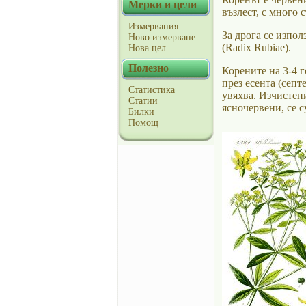
Мерки и цели
възлест, с много 
Измервания
За дрога се изпол
Ново измерване
(Radix Rubiae).
Нова цел
Полезно
Корените на 3-4 
през есента (септ
Статистика
увяхва. Изчистени
Статии
ясночервени, се с
Билки
Помощ