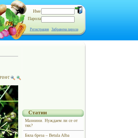
Име
Парола
Регистрация
Забравена парола
РИФТ
Статии
Мазнини. Нуждаем ли се от
тях?
Бяла бреза – Betula Alba