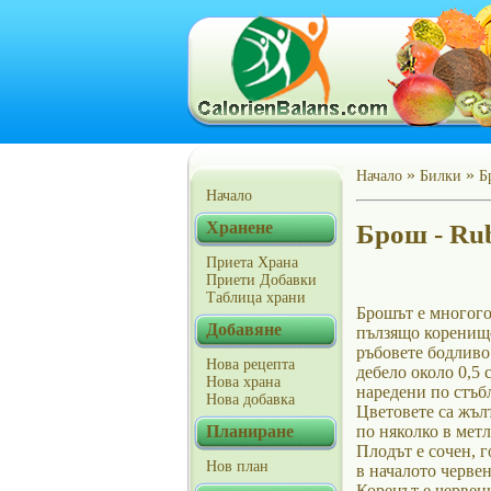
»
»
Начало
Билки
Б
Начало
Хранене
Брош - Ru
Приета Храна
Приети Добавки
Таблица храни
Брошът е многого
Добавяне
пълзящо коренище
ръбовете бодливо 
Нова рецепта
дебело около 0,5 
Нова храна
наредени по стъбл
Нова добавка
Цветовете са жъл
Планиране
по няколко в мет
Плодът е сочен, г
Нов план
в началото червен
Коренът е червени