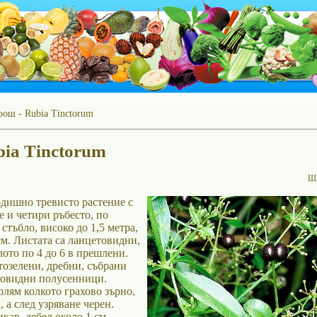
рош - Rubia Tinctorum
bia Tinctorum
Ш
дишно тревисто растение с
 и четири ръбесто, по
стъбло, високо до 1,5 метра,
см. Листата са ланцетовидни,
ото по 4 до 6 в прешлени.
тозелени, дребни, събрани
ловидни полусенници.
олям колкото грахово зърно,
, а след узряване черен.
кав, дебел около 1 см,