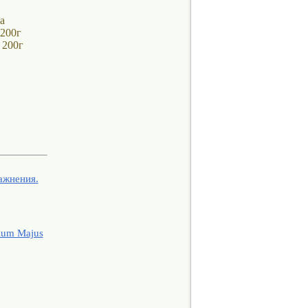
а
 200г
 200г
ажнения.
ium Majus