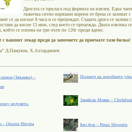
Дрогата се прилага под формата на извлек. Една чаен
лъжичка ситно нарязани корени от брош се заливат с
авят се да киснат 8 часа и се прецеждат. Същата дрога се залива с
оставя да кисне 15 мин, след което се прецежда. Двата извлека се
, който се изпива на три пъти по 120г преди ядене.
 с вашият лекар преди да започнете да приемате тази билка!
а" Д.Памуков, Х.Ахтарджиев
Ползите на аеробните упр
арион (Звъника) –
tum
Змийско Мляко – Chelidon
рещу целулита.
 – Ononis Hircina
Бял бор – Pinus Silvestris