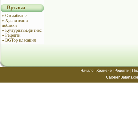
Връзки
» Отслабване
» Хранителни
добавки
» Културизъм,фитнес
» Рецепти
» BGTop класация
Начало
|
Хранене
|
Рецепти
|
Пл
CalorienBalans.co