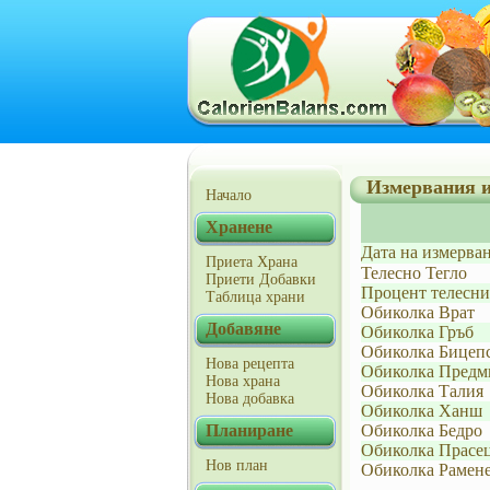
Измервания и
Начало
Хранене
Дата на измерван
Приета Храна
Телесно Тегло
Приети Добавки
Процент телесн
Таблица храни
Обиколка Врат
Добавяне
Обиколка Гръб
Обиколка Бицеп
Нова рецепта
Обиколка Пред
Нова храна
Обиколка Талия
Нова добавка
Обиколка Ханш
Планиране
Обиколка Бедро
Обиколка Прасе
Нов план
Обиколка Рамен