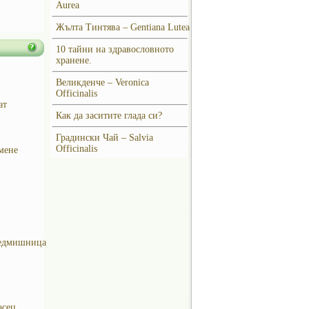
Aurea
Жълта Тинтява – Gentiana Lutea
10 тайни на здравословното
хранене.
Великденче – Veronica
Officinalis
ат
Как да заситите глада си?
Градински Чай – Salvia
Officinalis
мене
едмишница
асец