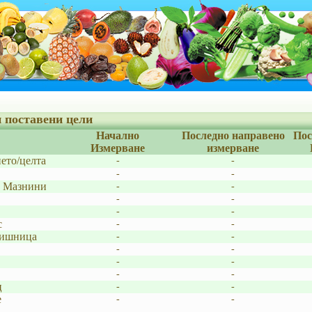
 поставени цели
Начално
Последно направено
Пос
Измерване
измерване
ето/целта
-
-
-
-
и Мазнини
-
-
-
-
-
-
с
-
-
мишница
-
-
-
-
-
-
-
-
ц
-
-
е
-
-