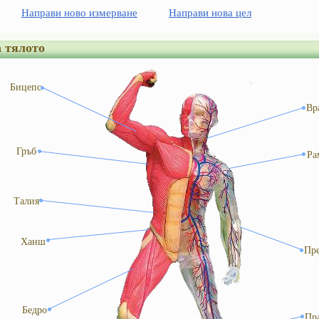
Направи ново измерване
Направи нова цел
 тялото
Бицепс
Вр
Гръб
Ра
Талия
Ханш
Пр
Бедро
Пр