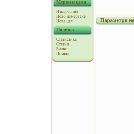
Мерки и цели
Измервания
Ново измерване
Параметри на
Нова цел
Полезно
Статистика
Статии
Билки
Помощ