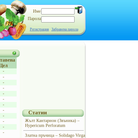
Име
Парола
Регистрация
Забравена парола
тавена
Цел
-
-
-
-
-
-
-
-
Статии
-
Жълт Кантарион (Звъника) –
-
Hypericum Perforatum
-
-
Златна пръчица – Solidago Virga