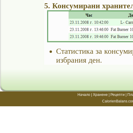
5. Консумирани храните
Статистика за консуми
избрания ден.
Начало
|
Хранене
|
Рецепти
|
Пл
CalorienBalans.co