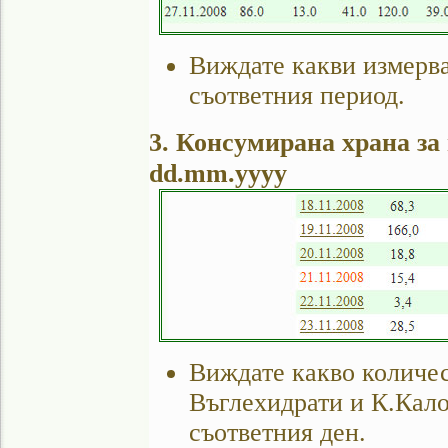
Виждате какви измерва
съответния период.
3. Консумирана храна за
dd.mm.yyyy
Виждате какво количе
Въглехидрати и К.Кало
съответния ден.