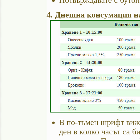
Потвърждавате с бутон
4. Днешна консумация н
В по-тъмен шрифт вижд
ден в колко часът са б