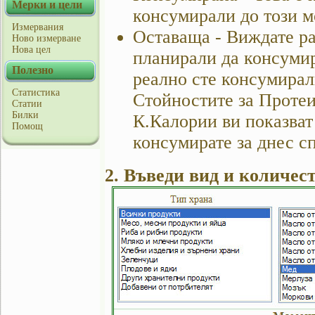
Мерки и цели
консумирали до този м
Измервания
Оставаща - Виждате ра
Ново измерване
Нова цел
планирали да консумир
Полезно
реално сте консумирал
Статистика
Стойностите за Проте
Статии
Билки
К.Калории ви показват
Помощ
консумирате за днес с
2. Въведи вид и количес