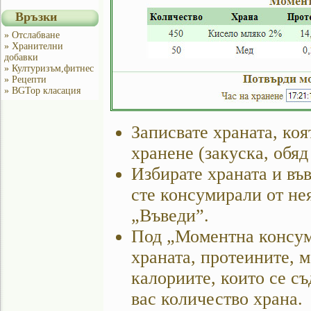
Връзки
» Отслабване
» Хранителни
добавки
» Културизъм,фитнес
» Рецепти
» BGTop класация
Записвате храната, коя
хранене (закуска, обяд
Избирате храната и въ
сте консумирали от не
„Въведи”.
Под „Моментна консум
храната, протеините, м
калориите, които се с
вас количество храна.