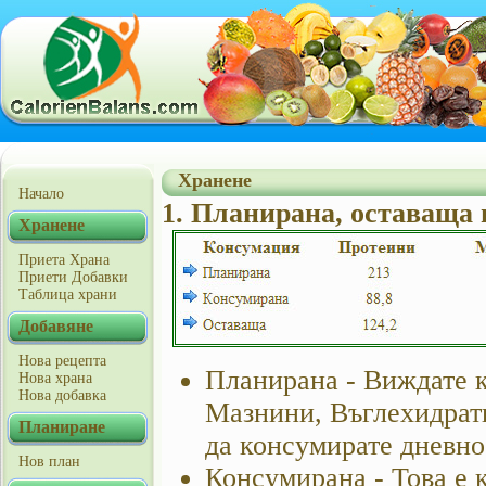
Хранене
Начало
1. Планирана, оставаща 
Хранене
Приета Храна
Приети Добавки
Таблица храни
Добавяне
Нова рецепта
Планирана - Виждате 
Нова храна
Нова добавка
Мазнини, Въглехидрат
Планиране
да консумирате дневно
Нов план
Консумирана - Това е к