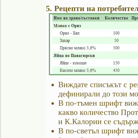
5. Рецепти на потребите
Виждате списъкът с ре
дефинирали до този мо
В по-тъмен шрифт вижд
какво количество Про
и К.Калории се съдържа
В по-светъл шрифт виж