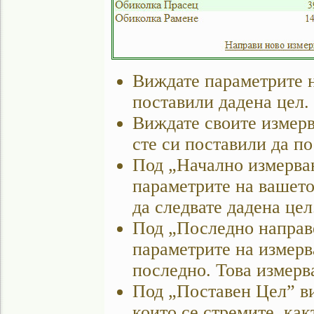
Виждате параметрите на
поставили дадена цел.
Виждате своите измерв
сте си поставили да по
Под „Начално измерван
параметрите на вашето 
да следвате дадена цел
Под „Последно направ
параметрите на измерв
последно. Това измерв
Под „Поставен Цел” ви
които се стремите, какт