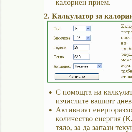
калориен прием.
2. Калкулатор за калори
С помощта на калкулат
изчислите вашият днев
Активният енергоразхо
количество енергия (К
тяло, за да запази теку