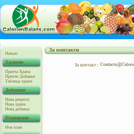
За контакти
Начало
Хранене
За контакт :
Приета Храна
Приети Добавки
Таблица храни
Добавяне
Нова рецепта
Нова храна
Нова добавка
Планиране
Нов план