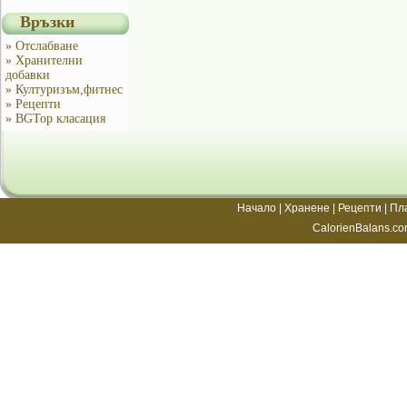
Връзки
» Отслабване
» Хранителни
добавки
» Културизъм,фитнес
» Рецепти
» BGTop класация
Начало
|
Хранене
|
Рецепти
|
Пл
CalorienBalans.co