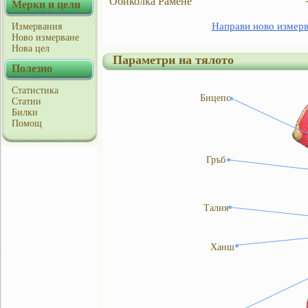
Обиколка Рамене
Мерки и цели
Направи ново измер
Измервания
Ново измерване
Нова цел
Параметри на тялото
Полезно
Статистика
Бицепс
Статии
Билки
Помощ
Гръб
Талия
Ханш