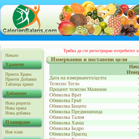
Трябва да сте регистриран потребител з
Начало
Измервания и поставени цели
Хранене
Нач
Изме
Приета Храна
Дата на измерването/целта
Приети Добавки
Телесно Тегло
Таблица храни
Процент телесни Мазнини
Добавяне
Обиколка Врат
Обиколка Гръб
Нова рецепта
Обиколка Бицепс
Нова храна
Обиколка Предмишница
Нова добавка
Обиколка Талия
Планиране
Обиколка Ханш
Обиколка Бедро
Нов план
Обиколка Прасец