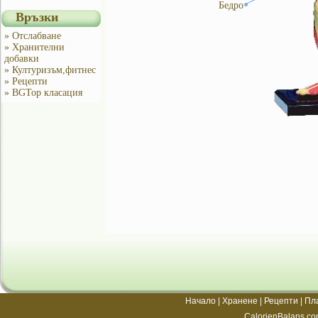
Бедро
Връзки
» Отслабване
» Хранителни
добавки
» Културизъм,фитнес
» Рецепти
» BGTop класация
Начало
|
Хранене
|
Рецепти
|
Пл
CalorienBalans.co