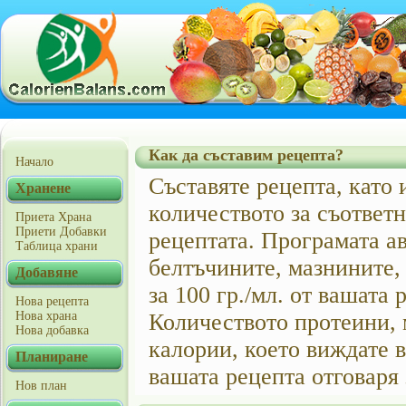
Как да съставим рецепта?
Начало
Съставяте рецепта, като 
Хранене
количеството за съответ
Приета Храна
Приети Добавки
рецептата. Програмата а
Таблица храни
белтъчините, мазнините,
Добавяне
за 100 гр./мл. от вашата 
Нова рецепта
Нова храна
Количеството протеини, 
Нова добавка
калории, което виждате 
Планиране
вашата рецепта отговаря 
Нов план