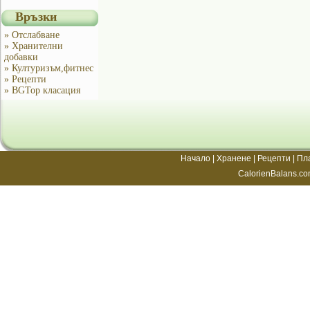
Връзки
» Отслабване
» Хранителни
добавки
» Културизъм,фитнес
» Рецепти
» BGTop класация
Начало
|
Хранене
|
Рецепти
|
Пл
CalorienBalans.co