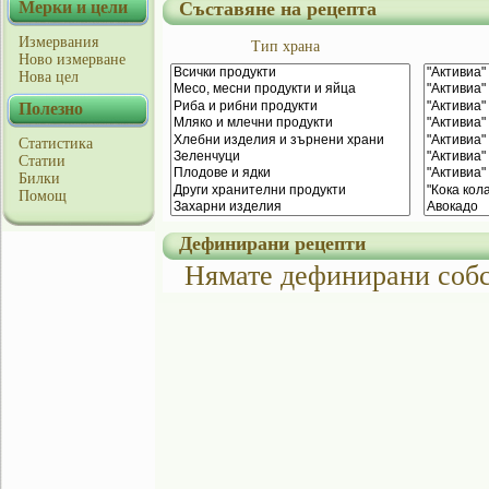
Мерки и цели
Съставяне на рецепта
Измервания
Тип храна
Ново измерване
Нова цел
Полезно
Статистика
Статии
Билки
Помощ
Дефинирани рецепти
Нямате дефинирани собс