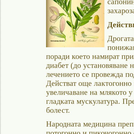
сапонин
захароз
Действ
Дрогата
понижав
поради което намират пр
диабет (до установяване 
лечението се провежда по
Действат още лактогонно 
увеличаване на млякото у
гладката мускулатура. Пр
болест.
Народната медицина преп
потогонно и пикочогонно 