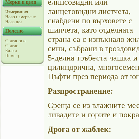
елипсовидни или
Мерки и цели
ланцетовидни листчета,
Измервания
Ново измерване
снабдени по върховете с
Нова цел
шипчета, като отделната
Полезно
страна са с изпъкнало жи
Статистика
Статии
сини, събрани в гроздови
Билки
Помощ
5-делна тръбеста чашка и
цилиндрична, многосемен
Цъфти през периода от юн
Разпространение:
Среща се из влажните мес
ливадите и горите и покра
Дрога от жаблек: