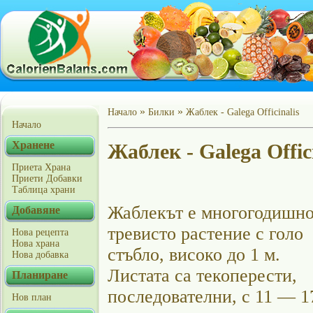
»
»
Начало
Билки
Жаблек - Galega Officinalis
Начало
Хранене
Жаблек - Galega Offici
Приета Храна
Приети Добавки
Таблица храни
Жаблекът е многогодишн
Добавяне
тревисто растение с голо
Нова рецепта
Нова храна
стъбло, високо до 1 м.
Нова добавка
Листата са текоперести,
Планиране
последователни, с 11 — 1
Нов план