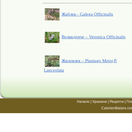
Жаблек - Galega Officinalis
Великденче – Veronica Officinalis
Жиловлек – Plantago Major,P.
Lanceolata
Начало
|
Хранене
|
Рецепти
|
Пл
CalorienBalans.co