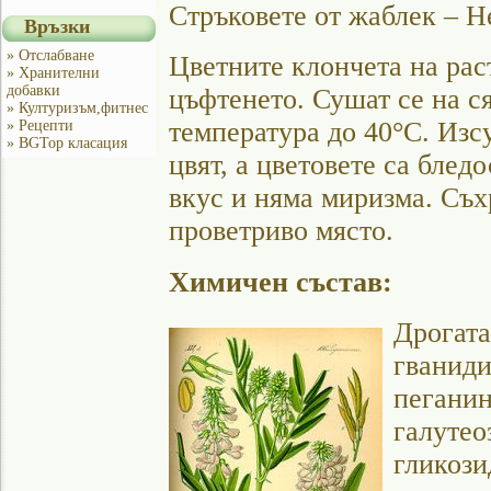
Стръковете от жаблек – H
Връзки
» Отслабване
Цветните клончета на рас
» Хранителни
добавки
цъфтенето. Сушат се на с
» Културизъм,фитнес
температура до 40°С. Изс
» Рецепти
» BGTop класация
цвят, а цветовете са блед
вкус и няма миризма. Съхр
проветриво място.
Химичен състав:
Дрогата
гваниди
пеганин
галутео
гликози