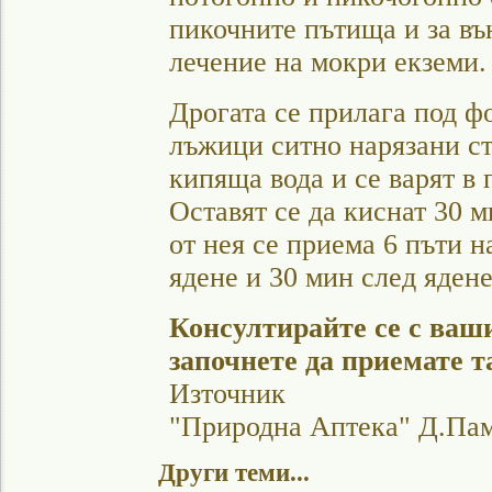
пикочните пътища и за в
лечение на мокри екземи.
Дрогата се прилага под ф
лъжици ситно нарязани стр
кипяща вода и се варят в
Оставят се да киснат 30 м
от нея се приема 6 пъти н
ядене и 30 мин след ядене
Консултирайте се с ваш
започнете да приемате т
Източник
"Природна Аптека" Д.Па
Други теми...