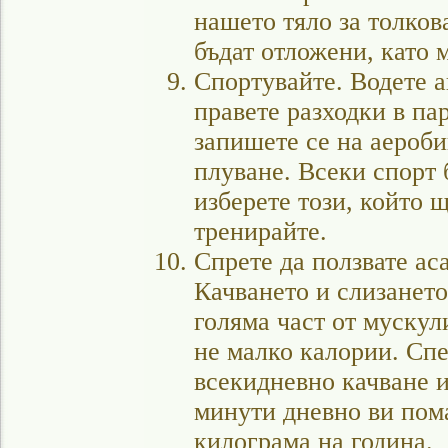
нашето тяло за толков
бъдат отложени, като 
Спортувайте. Водете а
правете разходки в пар
запишете се на аероби
плуване. Всеки спорт б
изберете този, който щ
тренирайте.
Спрете да ползвате аса
Качването и слизането
голяма част от мускули
не малко калории. Спе
всекидневно качване и
минути дневно ви пома
килограма на година.