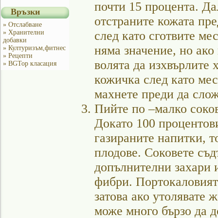
почти 15 процента. Д
Връзки
отстраните кожата пр
» Отслабване
» Хранителни
след като сготвите ме
добавки
няма значение, но ако
» Културизъм,фитнес
» Рецепти
волята да изхвърлите 
» BGTop класация
кожичка след като мес
махнете преди да слож
Пийте по –малко соков
Докато 100 процентов
газираните напитки, т
плодове. Соковете съд
допълнителни захари 
фибри. Портокаловият
затова ако утолявате 
може много бързо да д