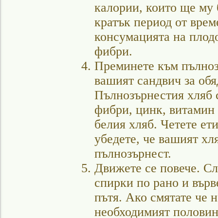
калории, които ще му 
кратък период от врем
консумацията на плод
фибри.
Преминете към пълноз
вашият сандвич за обя
Пълнозърнестия хляб 
фибри, цинк, витамин 
белия хляб. Четете ет
убедете, че вашият хл
пълнозърнест.
Движете се повече. Сл
спирки по рано и върв
пътя. Ако смятате че 
необходимият половин