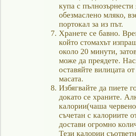
купа с пълнозърнести 
обезмаслено мляко, вз
портокал за из път.
Хранете се бавно. Вре
който стомахът изпращ
около 20 минути, зато
може да преядете. Нас
оставяйте вилицата от
масата.
Избягвайте да пиете г
докато се храните. Ал
калории(чаша червено 
съчетан с калориите о
достави огромно коли
Тези калории съответн