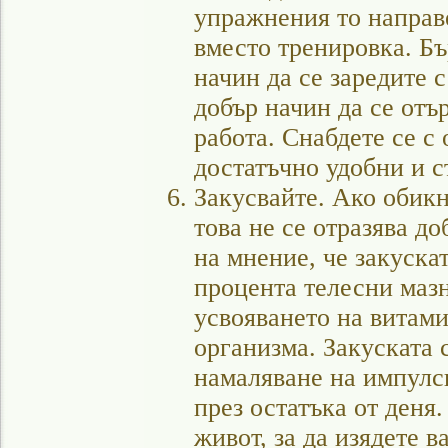
упражнения то направе
вместо тренировка. Бъ
начин да се заредите 
добър начин да се отър
работа. Снабдете се с 
достатъчно удобни и ст
Закусвайте. Ако обикн
това не се отразява до
на мнение, че закуска
процента телесни мазн
усвояването на витам
организма. Закуската 
намаляване на импулс
през остатъка от деня.
живот, за да изядете 