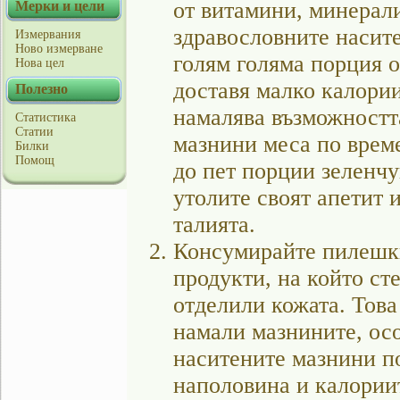
от витамини, минерал
Мерки и цели
здравословните насите
Измервания
Ново измерване
голям голяма порция о
Нова цел
доставя малко калории
Полезно
намалява възможността
Статистика
Статии
мазнини меса по време
Билки
Помощ
до пет порции зеленчу
утолите своят апетит 
талията.
Консумирайте пилешк
продукти, на който ст
отделили кожата. Това
намали мазнините, ос
наситените мазнини п
наполовина и калории