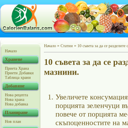
»
»
Начало
Статии
10 съвета за да се разделит
Начало
Хранене
10 съвета за да се ра
Приета Храна
мазнини.
Приети Добавки
Таблица храни
Добавяне
Нова рецепта
Увеличете консумация
Нова храна
порцията зеленчуци въ
Нова добавка
Планиране
повече от порцията ме
скъпоценностите на ма
Нов план