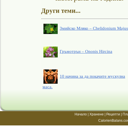
Други теми...
Змийско Мляко – Chelidonium Majus
Гръмотрън – Ononis Hircina
10 начина за да покачите мускулна
маса.
Начало
|
Хранене
|
Рецепти
|
Пл
CalorienBalans.co