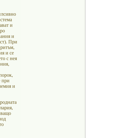
улсивно
истема
ават и
бро
ания и
ст). При
 ритъм,
ия и се
то с нея
ния,
порок,
е при
немия и
ародната
лария,
пващо
под
то