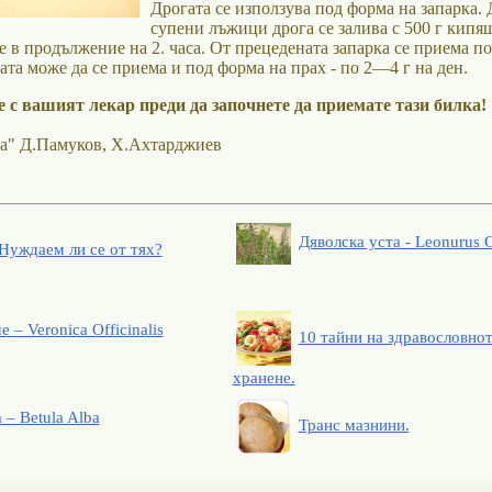
Дрогата се използува под форма на запарка. 
супени лъжици дрога се залива с 500 г кипящ
е в продължение на 2. часа. От прецедената запарка се приема по
ата може да се приема и под форма на прах - по 2—4 г на ден.
 с вашият лекар преди да започнете да приемате тази билка!
а" Д.Памуков, Х.Ахтарджиев
Дяволска уста - Leonurus C
Нуждаем ли се от тях?
 – Veronica Officinalis
10 тайни на здравословно
хранене.
 – Betula Alba
Транс мазнини.