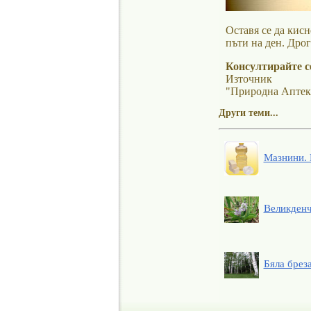
Оставя се да кисн
пъти на ден. Дрог
Консултирайте се
Източник
"Природна Аптек
Други теми...
Мазнини. 
Великденче
Бяла бреза