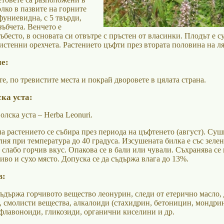
лко в пазвите на горните
фуниевидна, с 5 твърди,
ъбчета. Венчето е
ъбесто, в основата си отвътре с пръстен от власинки. Плодът е су
истенни орехчета. Растението цъфти през втората половина на ля
е:
е, по тревистите места и покрай дворовете в цялата страна.
ка уста:
олска уста – Herba Leonuri.
а растението се събира през периода на цъфтенето (август). Суш
ня при температура до 40 градуса. Изсушената билка е със зелен
 слабо горчив вкус. Опакова се в бали или чували. Съхранява се 
иво и сухо място. Допуска се да съдържа влага до 13%.
в:
съдържа горчивото вещество леонурин, следи от етерично масло,
 смолисти вещества, алкалоиди (стахидрин, бетоницин, мондрин
 флавоноиди, гликозиди, органични киселини и др.