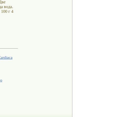
Две
а вода.
 100 г 4
ardiaca
то