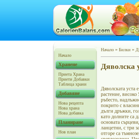
»
»
Начало
Билки
Д
Начало
Хранене
Дяволска у
Приета Храна
Приети Добавки
Таблица храни
Дяволската уста 
Добавяне
растение, високо 
ръбесто, надлъжн
Нова рецепта
покрито с власинк
Нова храна
дълги дръжки, го
Нова добавка
като долните са д
Планиране
основата сърцеви
ланцетни, с три з
Нов план
отгоре са тъмнозе
светлозелени. Цв