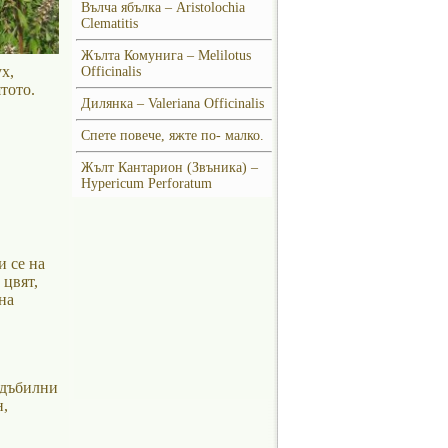
Вълча ябълка – Aristolochia
Clematitis
Жълта Комунига – Melilotus
х,
Officinalis
тото.
Дилянка – Valeriana Officinalis
Спете повече, яжте по- малко.
Жълт Кантарион (Звъника) –
Hypericum Perforatum
и се на
 цвят,
на
 дъбилни
,