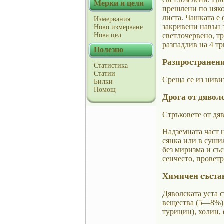
Мерки и цели
прешлени по няко
листа. Чашката е 
Измервания
закривени навън з
Ново измерване
Нова цел
светлочервено, тр
разпадлив на 4 тр
Полезно
Разпространени
Статистика
Статии
Среща се из нивит
Билки
Помощ
Дрога от дяволс
Стръковете от дяв
Надземната част н
сянка или в сушил
без миризма и със
сенчесто, проветр
Химичен съста
Дяволската уста 
вещества (5—8%),
турицин), холин,