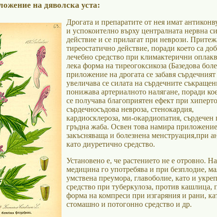
ложение на дяволска уста:
Дрогата и препаратите от нея имат антиконв
и успокоително върху централната нервна с
действие и се прилагат при неврози. Притеж
тиреостатично действие, поради което са до
лечебно средство при климактерични оплакв
лека форма на тиреогоксикоза (Базедова боле
приложение на дрогата се забавя сърдечният
увеличава се силата на сърдечните съкращен
понижава артериалното налягане, поради кое
се получава благоприятен ефект при хиперто
сърдечносъдова невроза, стенокардия,
кардиосклероза, ми-окардиопатия, сърдечен 
гръдна жаба. Освен това намира приложени
закъсняваща и болезнена менструация,при а
като диуретично средство.
Установено е, че растението не е отровно. Н
медицина го употребява и при безплодие, ма
умствена преумора, главоболие, като и укре
средство при туберкулоза, против кашлица, 
форма на компреси при изгаряния и рани, ка
стомашно и потогонно средство и др.