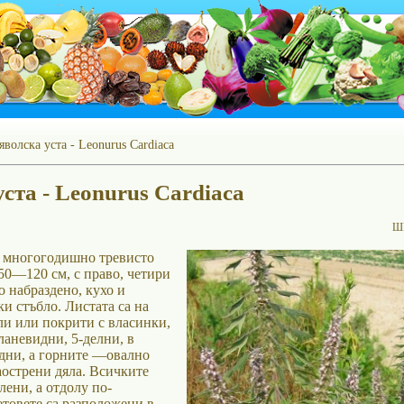
яволска уста - Leonurus Cardiaca
ста - Leonurus Cardiaca
Ш
е многогодишно тревисто
50—120 см, с право, четири
о набраздено, кухо и
и стъбло. Листата са на
ли или покрити с власинки,
ланевидни, 5-делни, в
дни, а горните —овално
аострени дяла. Всичките
лени, а отдолу по-
етовете са разположени в