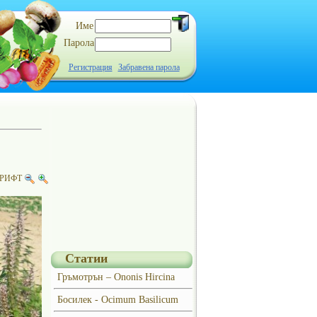
Име
Парола
Регистрация
Забравена парола
РИФТ
Статии
Гръмотрън – Ononis Hircina
Босилек - Ocimum Basilicum