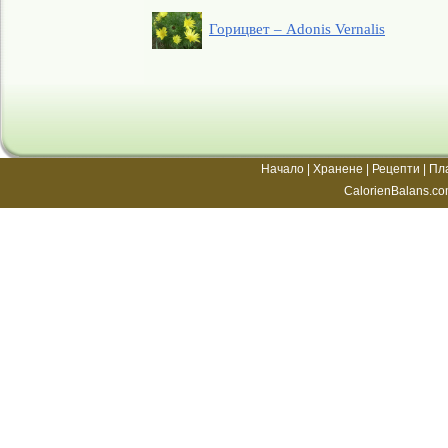
Горицвет – Adonis Vernalis
Начало
|
Хранене
|
Рецепти
|
Пл
CalorienBalans.co