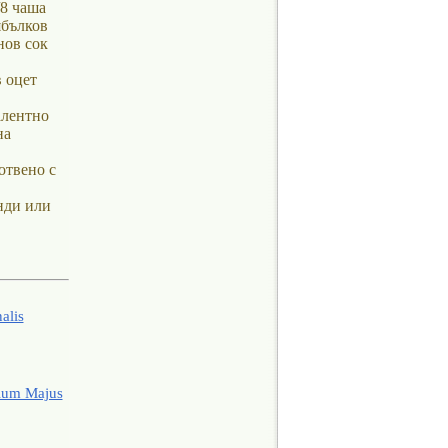
/8 чаша
ябълков
нов сок
в оцет
алентно
на
отвено с
енди или
alis
ium Majus