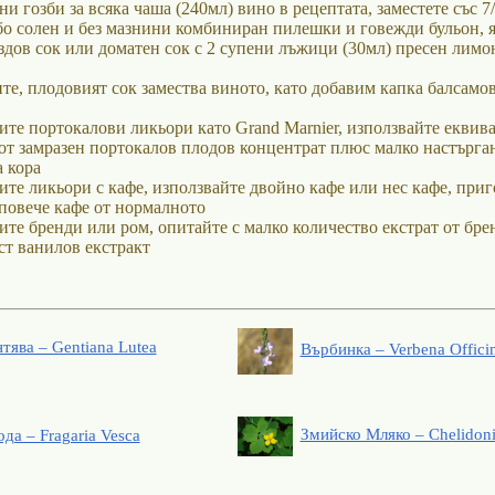
и гозби за всяка чаша (240мл) вино в рецептата, заместете със 7
бо солен и без мазнини комбиниран пилешки и говежди бульон, 
оздов сок или доматен сок с 2 супени лъжици (30мл) пресен лимо
те, плодовият сок замества виното, като добавим капка балсамо
тите портокалови ликьори като Grand Marnier, използвайте еквив
от замразен портокалов плодов концентрат плюс малко настърга
 кора
тите ликьори с кафе, използвайте двойно кафе или нес кафе, приг
 повече кафе от нормалното
тите бренди или ром, опитайте с малко количество екстрат от бр
ст ванилов екстракт
тява – Gentiana Lutea
Върбинка – Verbena Officin
Змийско Мляко – Chelidon
да – Fragaria Vesca