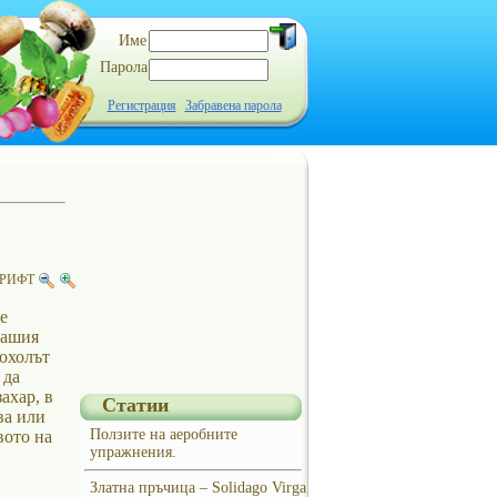
Име
Парола
Регистрация
Забравена парола
РИФТ
е
вашия
кохолът
 да
ахар, в
Статии
ва или
Ползите на аеробните
вото на
упражнения.
Златна пръчица – Solidago Virga