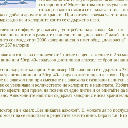
готварството? Може би това интересува сам
от вас, на които някога се е налагало това, но
а се добави аромат към храната. При готвене голяма част от алк
парява,но не и калориите които се съдържат в него.
ледната информация, касаеща употребата на алкохол: Запазете
кохолни напитки в рамките на дневната ви „позволена” дажба от 
оито се нуждаят от 2000 калории дневно имат обща „позволена”
от 267 калории.
лкохол означава не повече от 1 питие на ден за жените и 2 за мъ
вино или 50гр. 40- градусов дистилиран алкохол се брои за напи
тки съдържат калории. Например 100 калории се съдържат в 330
ша трапезно вино или 50гр. 40-градусов дистилиран алкохол. При
е на алкохол или при смесване на алкохола с газирани напитки, 
ве се увеличава и количеството на калориите в напитката. Избяг
ето ефекти при прием на повече от едно питие и се опитайте да 
ланс. Алкохолните напитки съдържат калории с ниска хранителн
ктор ви е казал: „Без никакъв алкохол”. Е, можете да го послуш
о могат да се използват в рецептите вместо вино, бира и т.н. Ето