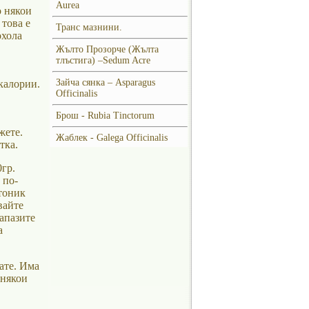
Aurea
о някои
 това е
Транс мазнини.
охола
Жълто Прозорче (Жълта
тлъстига) –Sedum Acre
Зайча сянка – Asparagus
калории.
Officinalis
Брош - Rubia Tinctorum
жете.
Жаблек - Galega Officinalis
тка.
гр.
 по-
тоник
вайте
запазите
а
ате. Има
 някои