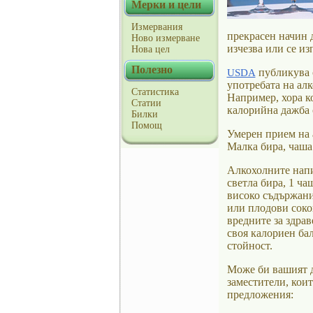
Мерки и цели
Измервания
прекрасен начин д
Ново измерване
изчезва или се из
Нова цел
Полезно
публикува с
USDA
употребата на ал
Статистика
Например, хора к
Статии
калорийна дажба 
Билки
Помощ
Умерен прием на а
Малка бира, чаша 
Алкохолните напи
светла бира, 1 ча
високо съдържани
или плодови соко
вредните за здрав
своя калориен ба
стойност.
Може би вашият до
заместители, коит
предложения: