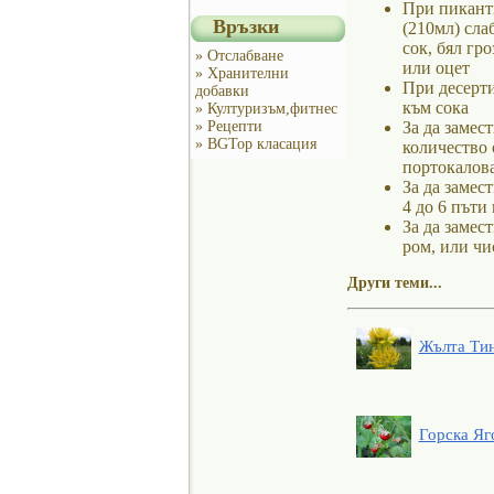
При пикантн
Връзки
(210мл) сла
сок, бял гр
» Отслабване
или оцет
» Хранителни
При десерти
добавки
към сока
» Културизъм,фитнес
» Рецепти
За да замес
» BGTop класация
количество 
портокалова
За да замес
4 до 6 пъти
За да замес
ром, или чи
Други теми...
Жълта Тин
Горска Яго