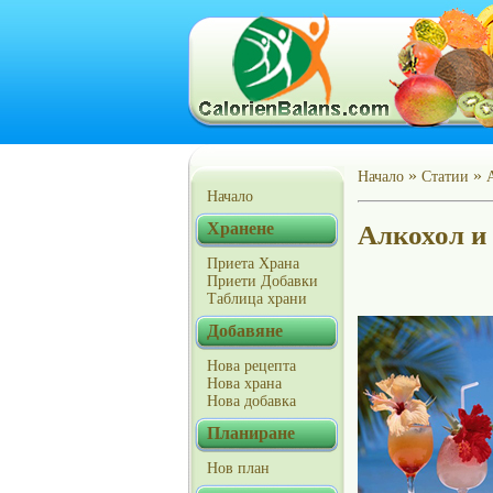
»
»
Начало
Статии
А
Начало
Хранене
Алкохол и 
Приета Храна
Приети Добавки
Таблица храни
Добавяне
Нова рецепта
Нова храна
Нова добавка
Планиране
Нов план