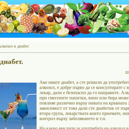
лкохол и диабет.
диабет.
Ш
Ако имате диабет, а сте решили да употребит
алкохол, е добре първо да се консултирате с 
лекар, дали е безопасно да го направите. Ал
при смесените напитки, вино или бира може
повлияе различно върху нивата на кръвната з
зависимост от това дали сте диабетик от пър
втора група, лекарствата които приемате, ни
контрол върху заболяването и т.н.
Но какво мислите за употребата на алкохол в