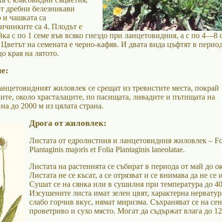
от дребни белезникави
 и чашката са
ичинките са 4. Плодът е
ка с по 1 семе във всяко гнездо при ланцетовидния, а с по 4—8 
Цветът на семената е черно-кафяв. И двата вида цъфтят в период
до края на лятото.
е:
анцетовидният жиловлек се срещат из тревистите места, покрай
ите, около храсталаците, по пасищата, ливадите и пътищата на
а до 2000 м из цялата страна.
Дрога от жиловлек:
Листата от едролистния и ланцетовидния жиловлек – Fo
Plantaginis majoris et Folia Plantaginis laneolatae.
Листата на растенията се събират в периода от май до о
Листата не се късат, а се отрязват и се внимава да не се 
Сушат се на сянка или в сушилня при температура до 40
Изсушените листа имат зелен цвят, характерна нерватур
слабо горчив вкус, нямат миризма. Съхраняват се на сен
проветриво и сухо място. Могат да съдържат влага до 1