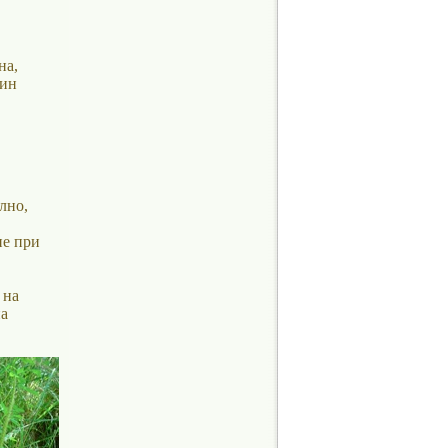
на,
бин
лно,
ие при
 на
а