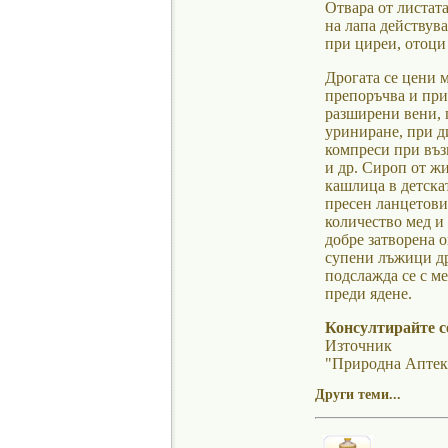
Отвара от листат
на лапа действув
при циреи, отоци 
Дрогата се цени 
препоръчва и при
разширени вени, 
уриниране, при ди
компреси при въз
и др. Сироп от ж
кашлица в детскат
пресен ланцетови
количество мед и
добре затворена о
супени лъжици дро
подслажда се с ме
преди ядене.
Консултирайте се
Източник
"Природна Аптек
Други теми...