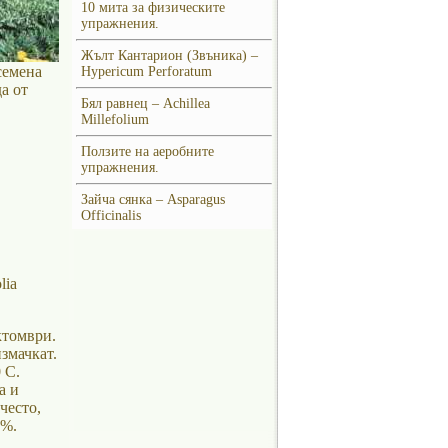
10 мита за физическите
упражнения.
Жълт Кантарион (Звъника) –
семена
Hypericum Perforatum
а от
Бял равнец – Achillea
Millefolium
Ползите на аеробните
упражнения.
Зайча сянка – Asparagus
Officinalis
lia
ктомври.
измачкат.
 С.
а и
често,
2%.