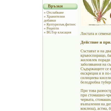
Връзки
» Отслабване
» Хранителни
добавки
» Културизъм,фитнес
» Рецепти
» BGTop класация
Листата и семена
Действие и при
Съставът и на дв
кръвоспиращо, ба
жиловлек поради 
заболявания на с
Съдържащите се в
екскреция и в по
силициева кисели
белодробна тубер
При това разност
при стомашно-чре
червата, стомашн
възпаления на ди
коклюш), астма, 