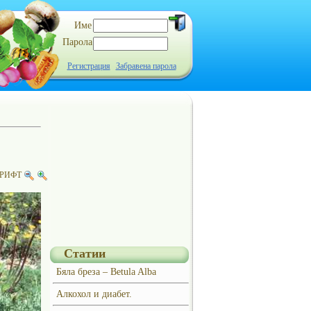
Име
Парола
Регистрация
Забравена парола
РИФТ
Статии
Бяла бреза – Betula Alba
Алкохол и диабет.