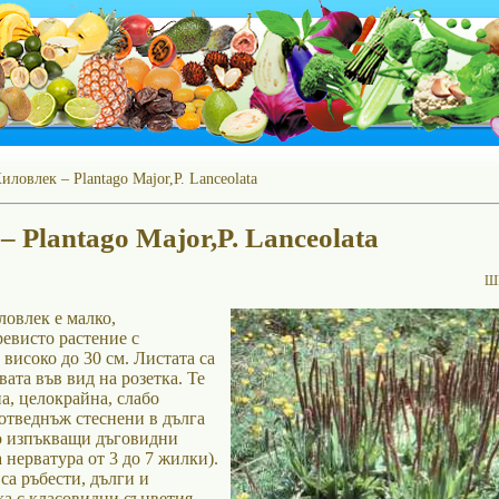
иловлек – Plantago Major,P. Lanceolata
 Plantago Major,P. Lanceolata
Ш
овлек е малко,
евисто растение с
 високо до 30 см. Листата са
ата във вид на розетка. Те
а, целокрайна, слабо
 отведнъж стеснени в дълга
о изпъкващи дъговидни
нерватура от 3 до 7 жилки).
са ръбести, дълги и
ха с класовидни съцветия,