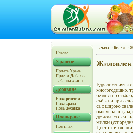
»
»
Начало
Билки
Ж
Начало
Хранене
Жиловлек –
Приета Храна
Приети Добавки
Таблица храни
Едролистният жил
Добавяне
многогодишно, тр
безлистно стъбло,
Нова рецепта
събрани при основ
Нова храна
са с широко овалн
Нова добавка
окосмена петура,
Планиране
дръжка, със силн
жилки (успоредна 
Нов план
Цветните клонки 
завършват на вър