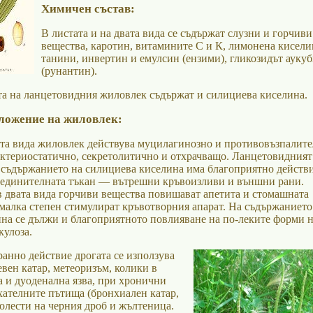
Химичен състав:
В листата и на двата вида се съдържат слузни и горчиви
вещества, каротин, витамините С и К, лимонена кисели
танини, инвертин и емулсин (ензими), гликозидът ауку
(рунантин).
та на ланцетовидния жиловлек съдържат и силициева киселина.
ложение на жиловлек:
ата вида жиловлек действува муцилагинозно и противовъзпалите
ктериостатично, секретолитично и отхрачващо. Ланцетовидният
съдържанието на силициева киселина има благоприятно действ
ъединителната тъкан — вътрешни кръвоизливи и външни рани.
 двата вида горчиви вещества повишават апетита и стомашната
-малка степен стимулират кръвотворния апарат. На съдържанието
на се дължи и благоприятното повлияване на по-леките форми н
кулоза.
ранно действие дрогата се използува
вен катар, метеоризъм, колики в
а и дуоденална язва, при хронични
хателните пътища (бронхиален катар,
болести на черния дроб и жълтеница.