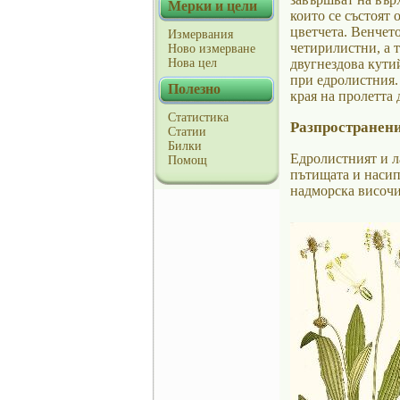
Мерки и цели
които се състоят 
цветчета. Венчето
Измервания
четирилистни, а т
Ново измерване
Нова цел
двугнездова кутий
при едролистния. 
Полезно
края на пролетта 
Статистика
Разпространени
Статии
Билки
Едролистният и л
Помощ
пътищата и насип
надморска височин