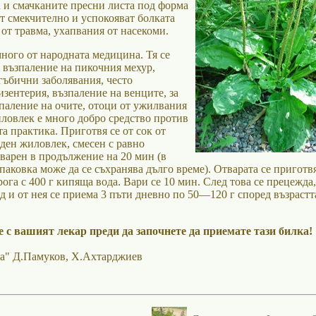
а и смачканите пресни листа под форма
ат смекчително и успокояват болката
от травма, ухапвания от насекоми.
много от народната медицина. Тя се
 възпаление на пикочния мехур,
гъбични заболявания, често
зентерия, възпаление на венците, за
паление на очите, отоци от ужилвания
иловлек е много добро средство против
а практика. Приготвя се от сок от
ден жиловлек, смесен с равно
 варен в продължение на 20 мин (в
паковка може да се съхранява дълго време). Отварата се приготвя
га с 400 г кипяща вода. Вари се 10 мин. След това се прецежда,
д и от нея се приема 3 пъти дневно по 50—120 г според възрастт
 с вашият лекар преди да започнете да приемате тази билка!
а" Д.Памуков, Х.Ахтарджиев